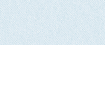
Crédits
|
Sitemap
|
Politique de confidentialité
© calacs.net 2026. Tous droits réservés.