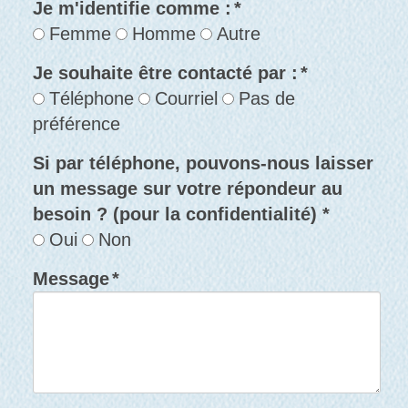
Je m'identifie comme :
*
Femme
Homme
Autre
Je souhaite être contacté par :
*
Téléphone
Courriel
Pas de
préférence
Si par téléphone, pouvons-nous laisser
un message sur votre répondeur au
besoin ? (pour la confidentialité) *
Oui
Non
Message
*