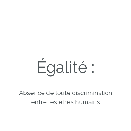
C
rité
INTÉGRITÉ
Égalité :
Absence de toute discrimination
Serviabilité
entre les êtres humains