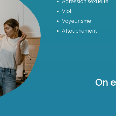
Agression sexuelle
Viol
Voyeurisme
Attouchement
On es