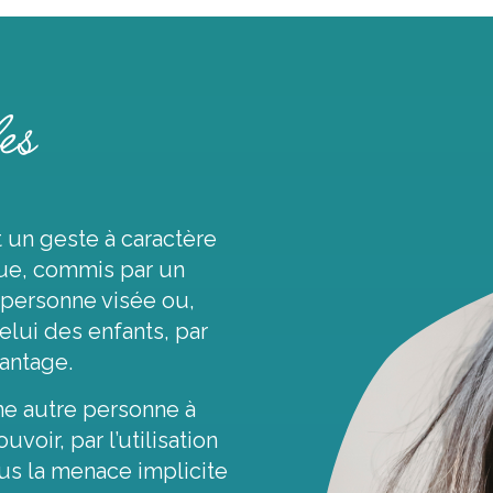
es
 un geste à caractère
que, commis par un
personne visée ou,
lui des enfants, par
antage.
 une autre personne à
voir, par l’utilisation
ous la menace implicite