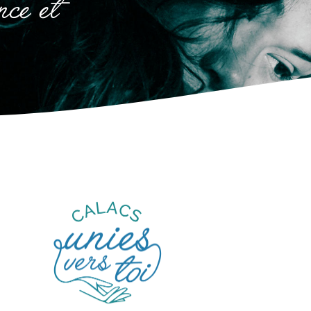
nce et
Gentillesse