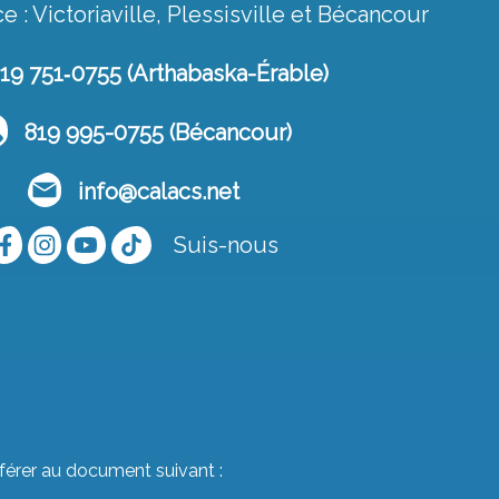
e : Victoriaville, Plessisville et Bécancour
9 751‑0755 (Arthabaska-Érable)
819 995-0755 (Bécancour)
info@calacs.net
Suis-nous
0%
PARTENAIRE
éférer au document suivant :