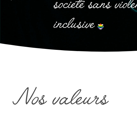
société sans viole
inclusive