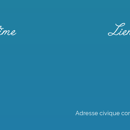
ime
Lien
Adresse civique conf