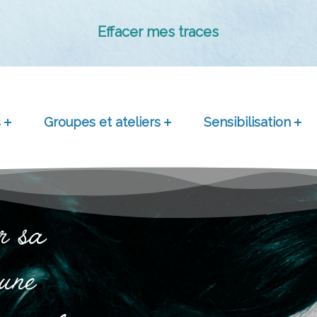
Effacer mes traces
s
Groupes et ateliers
Sensibilisation
r sa
 une